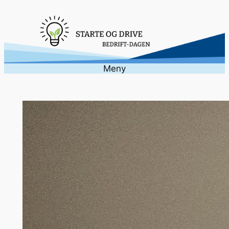
Hopp
til
innhold
Meny