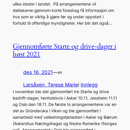
ulike steder i landet. På arrangementene vil
deltakerne gjennom korte foredrag få informasjon om
hva som er viktig å gjøre før og under oppstart i
forhold til offentlige myndigheter. Her blir det også…
Gjennomførte Starte og drive-dager i
høst 2021
des 16, 2021
—
av
Larsåsen, Terese Marie
i
Innlegg
I november ble det gjennomført tre Starte og drive
bedrift-dager, henholdsvis i Asker 10.11, Jessheim 11.11
og Oslo den 18.11. De første to arrangementene var en
del av Gründeruka i Viken og ble gjennomført i
samarbeid med veiledningstjenesten i Asker og Bærum
(Askershus Næringshage) og Nedre Romerike (Norges
vel). Arrangementet i Oslo ble gjennomført i…