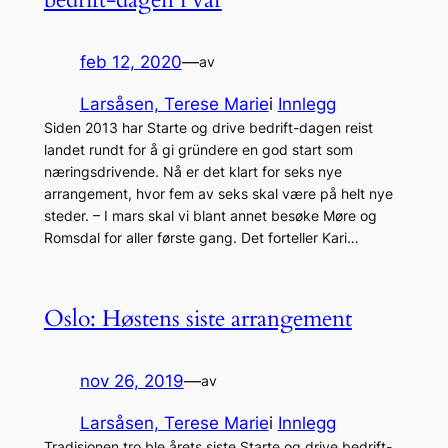
feb 12, 2020
—
av
Larsåsen, Terese Marie
i
Innlegg
Siden 2013 har Starte og drive bedrift-dagen reist
landet rundt for å gi gründere en god start som
næringsdrivende. Nå er det klart for seks nye
arrangement, hvor fem av seks skal være på helt nye
steder. – I mars skal vi blant annet besøke Møre og
Romsdal for aller første gang. Det forteller Kari…
Oslo: Høstens siste arrangement
nov 26, 2019
—
av
Larsåsen, Terese Marie
i
Innlegg
Tradisjonen tro ble årets siste Starte og drive bedrift-