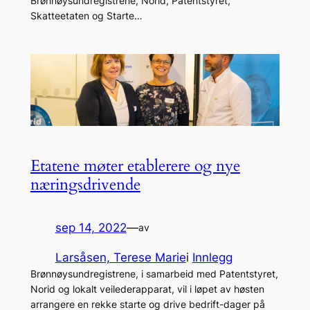
Brønnøysundregistrene, Norid, Patentstyret,
Skatteetaten og Starte…
Etatene møter etablerere og nye
næringsdrivende
sep 14, 2022
—
av
Larsåsen, Terese Marie
i
Innlegg
Brønnøysundregistrene, i samarbeid med Patentstyret,
Norid og lokalt veilederapparat, vil i løpet av høsten
arrangere en rekke starte og drive bedrift-dager på