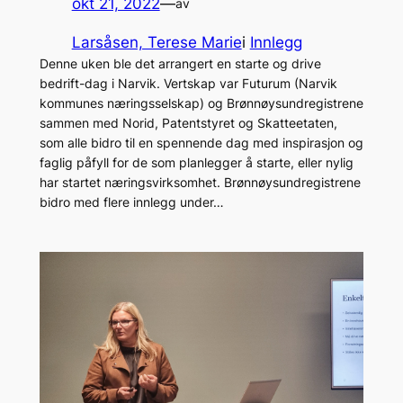
okt 21, 2022
—
av
Larsåsen, Terese Marie
i
Innlegg
Denne uken ble det arrangert en starte og drive
bedrift-dag i Narvik. Vertskap var Futurum (Narvik
kommunes næringsselskap) og Brønnøysundregistrene
sammen med Norid, Patentstyret og Skatteetaten,
som alle bidro til en spennende dag med inspirasjon og
faglig påfyll for de som planlegger å starte, eller nylig
har startet næringsvirksomhet. Brønnøysundregistrene
bidro med flere innlegg under…