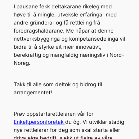
I pausane fekk deltakarane rikeleg med
høve til å mingle, utveksle erfaringar med
andre gründerar og få rettleiing frå
foredragshaldarane. Me håpar at denne
nettverksbygginga og kompetansedelinga vil
bidra til å styrke eit meir innovativt,
berekraftig og mangfaldig næringsliv i Nord-
Noreg.
Takk til alle som deltok og bidrog til
arrangementet!
Prøv oppstartsrettleiaren vår for
Enkeltpersonforetak
du òg. Vi utviklar stadig
nye rettleiarar for deg som skal starta eller
driva eiga bedrift, sjekk ut fleire av våre