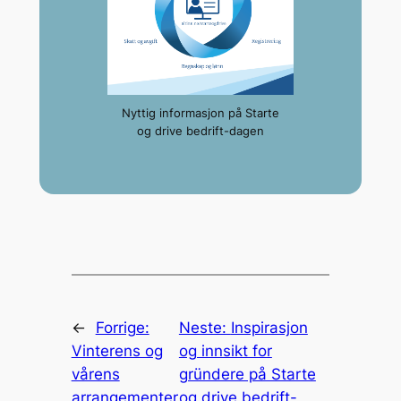
Nyttig informasjon på Starte
og drive bedrift-dagen
←
Forrige:
Neste:
Inspirasjon
Vinterens og
og innsikt for
vårens
gründere på Starte
arrangementer
og drive bedrift-