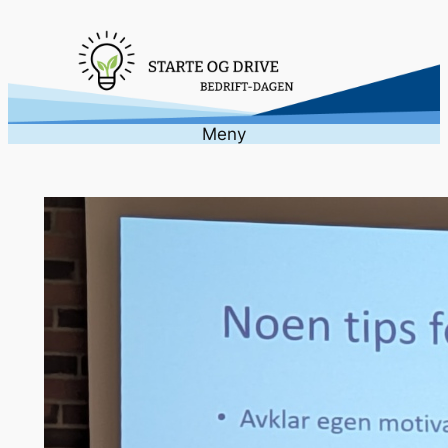
Hopp
til
innhold
Meny