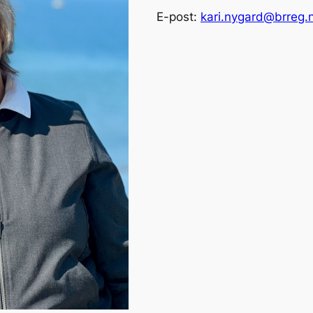
E-post:
kari.nygard@brreg.