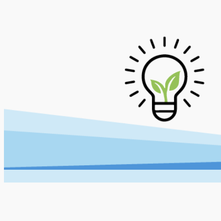
Hopp
til
innhold